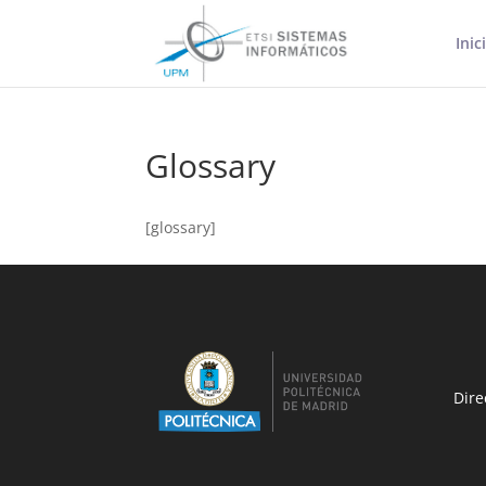
Inic
Glossary
[glossary]
Dire