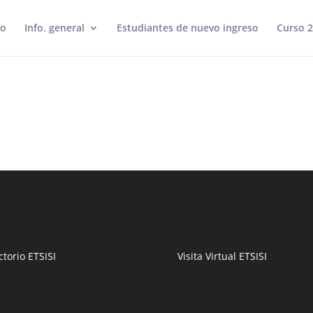
io
Info. general
Estudiantes de nuevo ingreso
Curso 
ctorio ETSISI
Visita Virtual ETSISI